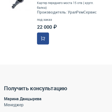
Картер переднего моста 15 отв ( кругл.
балка)
Производитель:
УралРемСервис
под заказ
22 000 ₽
Получить консультацию
Марина Данцырева
Менеджер