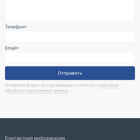
Email
*
Отправить
Отправляя форму вы подтверждаете согласие с
политикой
обработки персональных данных
.
Контактная информация
marina@uralrsmiass.ru
г. Миасс, ул. Хлебозаводская, д. 1/5, оф. 3
Полная контактная информация
Мы в соц.сетях