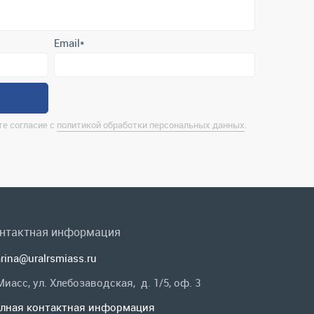
е согласие с
политикой обработки персональных данных
.
нтактная информация
rina@uralrsmiass.ru
 Миасс, ул. Хлебозаводская, д. 1/5, оф. 3
лная контактная информация
 в соц.сетях