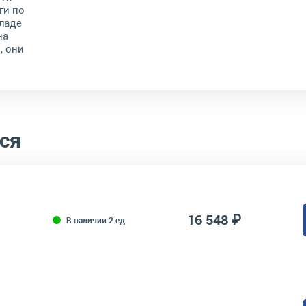
ги по
ладе
на
, они
ся
16 548 ₽
В наличии 2 ед