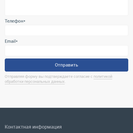
Отправить
Отправляя форму вы подтверждаете согласие с
политикой
обработки персональных данных
.
Контактная информация
marina@uralrsmiass.ru
г. Миасс, ул. Хлебозаводская, д. 1/5, оф. 3
Полная контактная информация
Мы в соц.сетях