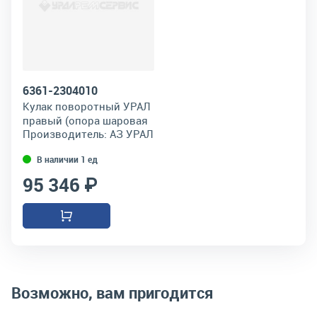
6361-2304010
Кулак поворотный УРАЛ
правый (опора шаровая
Производитель:
АЗ УРАЛ
12 отверстий) в сборе с
2003г.
В наличии 1 ед
95 346 ₽
Возможно, вам пригодится