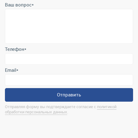
Ваш вопрос
*
Телефон
*
Email
*
Отправить
Отправляя форму вы подтверждаете согласие с
политикой
обработки персональных данных
.
Контактная информация
marina@uralrsmiass.ru
г. Миасс, ул. Хлебозаводская, д. 1/5, оф. 3
Полная контактная информация