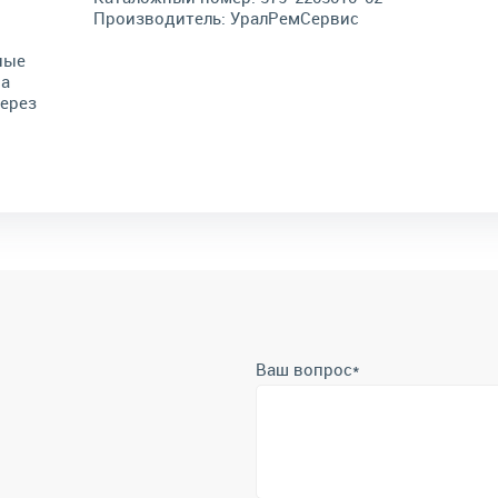
Производитель:
УралРемСервис
ные
на
через
Ваш вопрос
*
Телефон
*
Отправить
Отправляя форму вы подтверждает