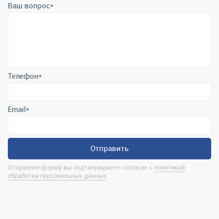
Ваш вопрос
*
Телефон
*
Email
*
Отправить
Отправляя форму вы подтверждаете согласие с
политикой
обработки персональных данных
.
Контактная информация
marina@uralrsmiass.ru
г. Миасс, ул. Хлебозаводская, д. 1/5, оф. 3
Полная контактная информация