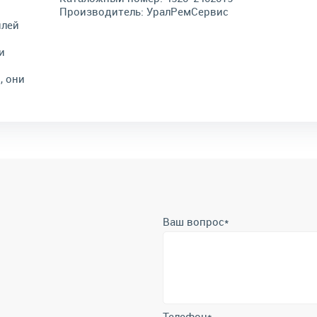
Производитель:
УралРемСервис
илей
и
, они
Ваш вопрос
*
Телефон
*
Отправить
Отправляя форму вы подтверждает