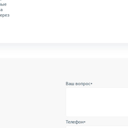
ные
на
через
Ваш вопрос
*
Телефон
*
Отправить
Отправляя форму вы подтверждает