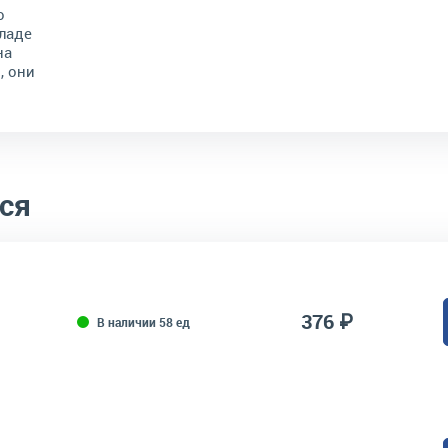
о
ладе
на
, они
ся
376 ₽
В наличии 58 ед