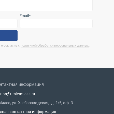
е согласие с
политикой обработки персональных данных
.
нтактная информация
rina@uralrsmiass.ru
 Миасс, ул. Хлебозаводская, д. 1/5, оф. 3
лная контактная информация
 в соц.сетях