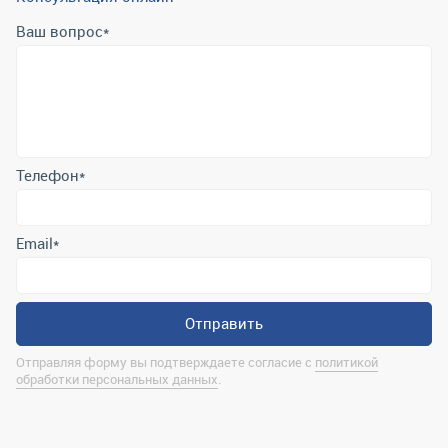
Ваш вопрос
*
Телефон
*
Email
*
Отправить
Отправляя форму вы подтверждаете согласие с
политикой
обработки персональных данных
.
Контактная информация
marina@uralrsmiass.ru
г. Миасс, ул. Хлебозаводская, д. 1/5, оф. 3