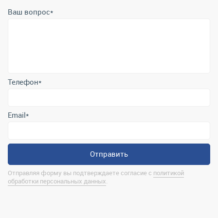
Ваш вопрос
*
Телефон
*
Email
*
Отправить
Отправляя форму вы подтверждаете согласие с
политикой
обработки персональных данных
.
Контактная информация
marina@uralrsmiass.ru
г. Миасс, ул. Хлебозаводская, д. 1/5, оф. 3
Полная контактная информация