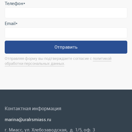
Отправляя форму вы подтверждаете согласие с
политикой
обработки персональных данных
.
Контактная информация
marina@uralrsmiass.ru
г. Миасс, ул. Хлебозаводская, д. 1/5, оф. 3
Полная контактная информация
Мы в соц.сетях