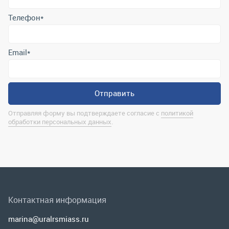
Отправляя форму вы подтверждаете согласие с
политикой
обработки персональных данных
.
Контактная информация
marina@uralrsmiass.ru
г. Миасс, ул. Хлебозаводская, д. 1/5, оф. 3
Полная контактная информация
Мы в соц.сетях