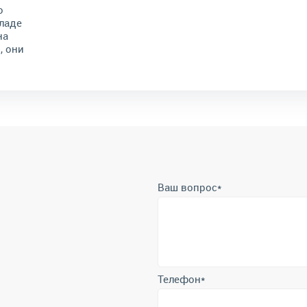
о
ладе
на
, они
Ваш вопрос
*
Телефон
*
Отправить
Отправляя форму вы подтверждает