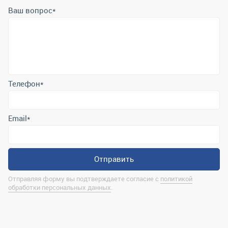
Ваш вопрос
*
Телефон
*
Email
*
Отправить
Отправляя форму вы подтверждаете согласие с
политикой
обработки персональных данных
.
Контактная информация
marina@uralrsmiass.ru
г. Миасс, ул. Хлебозаводская, д. 1/5, оф. 3
Полная контактная информация