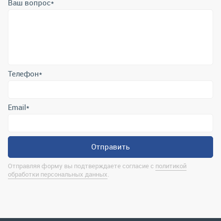
Ваш вопрос
*
Телефон
*
Email
*
Отправить
Отправляя форму вы подтверждаете согласие с
политикой
обработки персональных данных
.
Контактная информация
marina@uralrsmiass.ru
г. Миасс, ул. Хлебозаводская, д. 1/5, оф. 3
Полная контактная информация