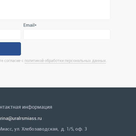
е согласие с
политикой обработки персональных данных
.
нтактная информация
rina@uralrsmiass.ru
 Миасс, ул. Хлебозаводская, д. 1/5, оф. 3
лная контактная информация
 в соц.сетях