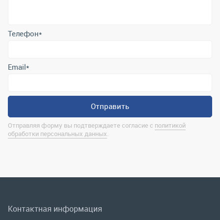
Отправить
Отправляя форму вы подтверждаете согласие с
политикой
обработки персональных данных
.
Контактная информация
marina@uralrsmiass.ru
г. Миасс, ул. Хлебозаводская, д. 1/5, оф. 3
Полная контактная информация
Мы в соц.сетях