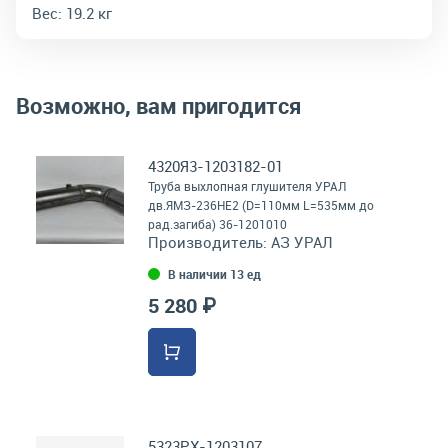
Вес:
19.2 кг
Возможно, вам пригодится
4320Я3-1203182-01
Труба выхлопная глушителя УРАЛ
дв.ЯМЗ-236НЕ2 (D=110мм L=535мм до
рад.загиба) 36-1201010
Производитель:
АЗ УРАЛ
В наличии 13 ед
5 280 ₽
5323РХ-1203107