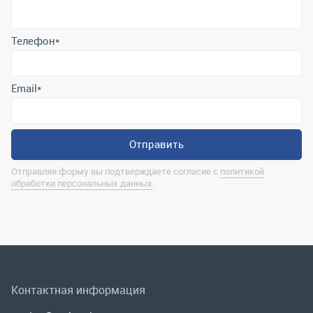
Отправить
Отправляя форму вы подтверждаете согласие с
политикой
обработки персональных данных
.
Контактная информация
marina@uralrsmiass.ru
г. Миасс, ул. Хлебозаводская, д. 1/5, оф. 3
Полная контактная информация
Мы в соц.сетях