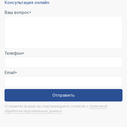
Консультация онлайн
Ваш вопрос
*
Телефон
*
Email
*
Отправить
Отправляя форму вы подтверждаете согласие с
политикой
обработки персональных данных
.
Контактная информация
marina@uralrsmiass.ru
г. Миасс, ул. Хлебозаводская, д. 1/5, оф. 3