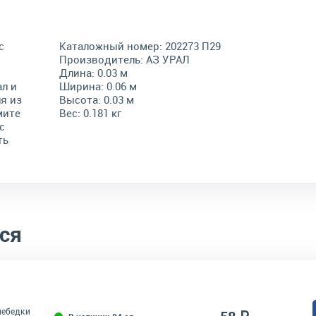
с
Каталожный номер:
202273 П29
Производитель:
АЗ УРАЛ
Длина:
0.03 м
л и
Ширина:
0.06 м
я из
Высота:
0.03 м
мите
Вес:
0.181 кг
с
ть
ся
лебедки