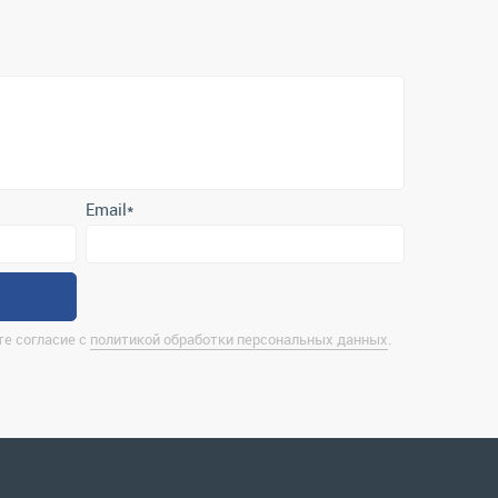
Email
*
е согласие с
политикой обработки персональных данных
.
нтактная информация
rina@uralrsmiass.ru