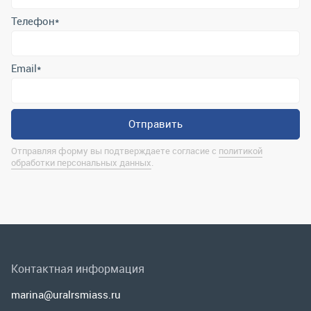
Отправляя форму вы подтверждаете согласие с
политикой
обработки персональных данных
.
Контактная информация
marina@uralrsmiass.ru
г. Миасс, ул. Хлебозаводская, д. 1/5, оф. 3
Полная контактная информация
Мы в соц.сетях