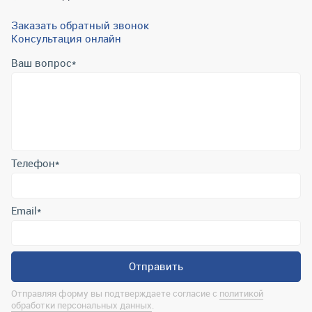
Заказать обратный звонок
Консультация онлайн
Ваш вопрос
*
Телефон
*
Email
*
Отправить
Отправляя форму вы подтверждаете согласие с
политикой
обработки персональных данных
.
Контактная информация
marina@uralrsmiass.ru