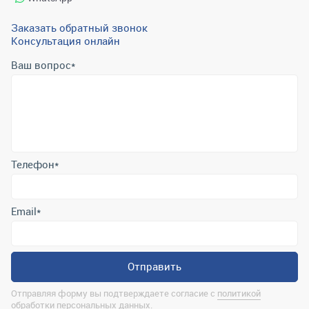
Заказать обратный звонок
Консультация онлайн
Ваш вопрос
*
Телефон
*
Email
*
Отправить
Отправляя форму вы подтверждаете согласие с
политикой
обработки персональных данных
.
Контактная информация
marina@uralrsmiass.ru