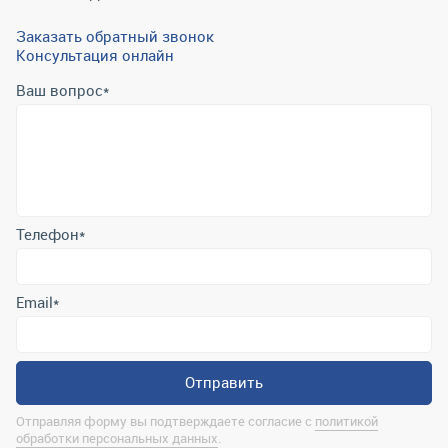
Заказать обратный звонок
Консультация онлайн
Ваш вопрос
*
Телефон
*
Email
*
Отправить
Отправляя форму вы подтверждаете согласие с
политикой
обработки персональных данных
.
Контактная информация
marina@uralrsmiass.ru