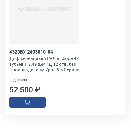
4320БУ-2403010-04
Дифференциал УРАЛ в сборе 49
зубьев i=7.49 (БМКД 12 отв. без
Производитель:
УралРемСервис
внутр.колец подшипника)
под заказ
52 500 ₽