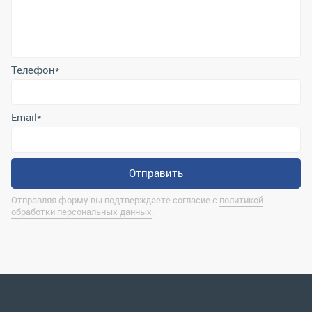
Email
*
Отправить
Отправляя форму вы подтверждаете согласие с
политикой
обработки персональных данных
.
Контактная информация
marina@uralrsmiass.ru
г. Миасс, ул. Хлебозаводская, д. 1/5, оф. 3
Полная контактная информация
Мы в соц.сетях