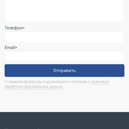
Email
*
Отправить
Отправляя форму вы подтверждаете согласие с
политикой
обработки персональных данных
.
Контактная информация
marina@uralrsmiass.ru
г. Миасс, ул. Хлебозаводская, д. 1/5, оф. 3
Полная контактная информация
Мы в соц.сетях