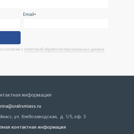
е согласие с
политикой обработки персональных данных
.
нтактная информация
rina@uralrsmiass.ru
 Миасс, ул. Хлебозаводская, д. 1/5, оф. 3
лная контактная информация
 в соц.сетях