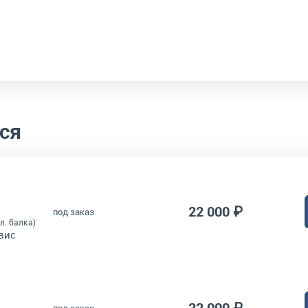
ся
22 000 ₽
под заказ
л. балка)
вис
22 000 ₽
под заказ