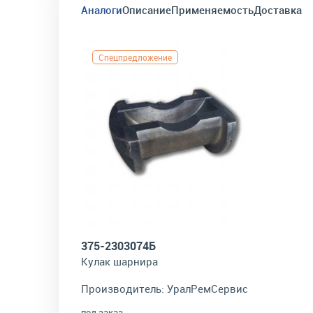
Аналоги
Описание
Применяемость
Доставка
Спецпредложение
375-2303074Б
Кулак шарнира
Производитель:
УралРемСервис
под заказ