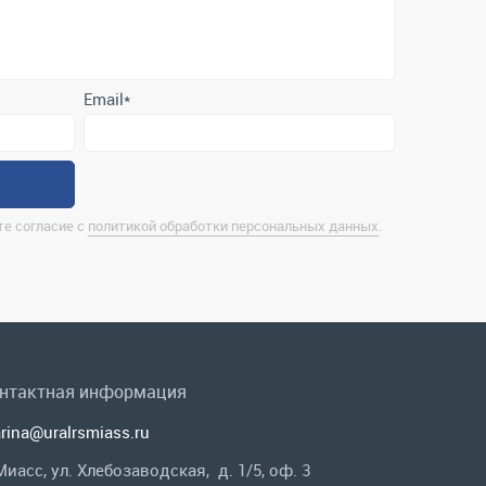
е согласие с
политикой обработки персональных данных
.
нтактная информация
rina@uralrsmiass.ru
 Миасс, ул. Хлебозаводская, д. 1/5, оф. 3
лная контактная информация