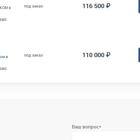
116 500 ₽
под заказ
 КОМ в
вис
110 000 ₽
под заказ
ом в
вис
Ваш вопрос
*
Телефон
*