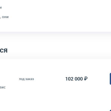
и
, они
ся
102 000 ₽
под заказ
вис