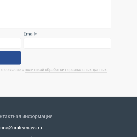
Email
*
е согласие с
политикой обработки персональных данных
.
нтактная информация
rina@uralrsmiass.ru
 Миасс, ул. Хлебозаводская, д. 1/5, оф. 3
лная контактная информация