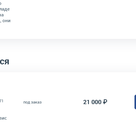
о
ладе
на
, они
ся
21 000 ₽
71
под заказ
вис