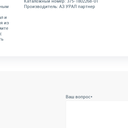
Каталожный номер:
375-1802268-01
жным
Производитель:
АЗ УРАЛ партнер
л и
я из
мите
с
ть
Ваш вопрос
*
Телефон
*
Отправить