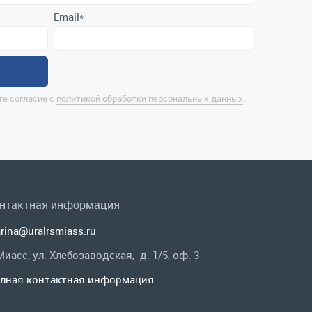
е согласие с
политикой обработки персональных данных
.
нтактная информация
rina@uralrsmiass.ru
 Миасс, ул. Хлебозаводская, д. 1/5, оф. 3
лная контактная информация
 в соц.сетях