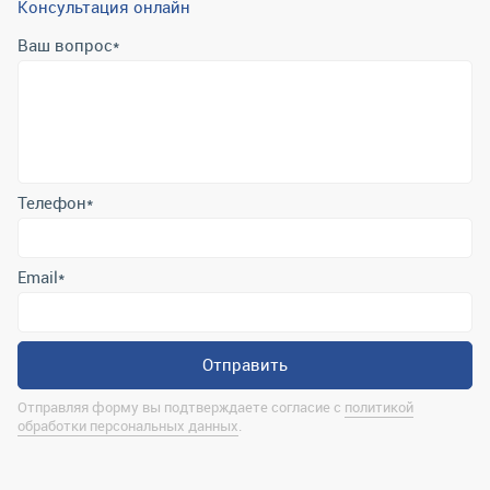
Консультация онлайн
Ваш вопрос
*
Телефон
*
Email
*
Отправить
Отправляя форму вы подтверждаете согласие с
политикой
обработки персональных данных
.
Контактная информация
marina@uralrsmiass.ru
г. Миасс, ул. Хлебозаводская, д. 1/5, оф. 3