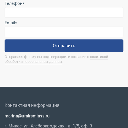
Отправляя форму вы подтверждаете согласие с
политикой
обработки персональных данных
.
Контактная информация
marina@uralrsmiass.ru
г. Миасс, ул. Хлебозаводская, д. 1/5, оф. 3
Полная контактная информация
Мы в соц.сетях