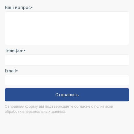
Ваш вопрос
*
Телефон
*
Email
*
Отправить
Отправляя форму вы подтверждаете согласие с
политикой
обработки персональных данных
.
Контактная информация
marina@uralrsmiass.ru
г. Миасс, ул. Хлебозаводская, д. 1/5, оф. 3
Полная контактная информация