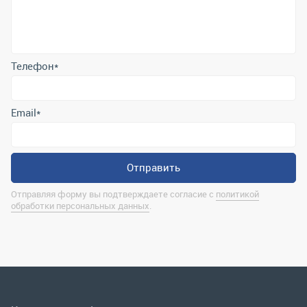
Email
*
Отправить
Отправляя форму вы подтверждаете согласие с
политикой
обработки персональных данных
.
Контактная информация
marina@uralrsmiass.ru
г. Миасс, ул. Хлебозаводская, д. 1/5, оф. 3
Полная контактная информация
Мы в соц.сетях