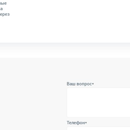
ные
на
через
Ваш вопрос
*
Телефон
*
Отправить
Отправляя форму вы подтверждает