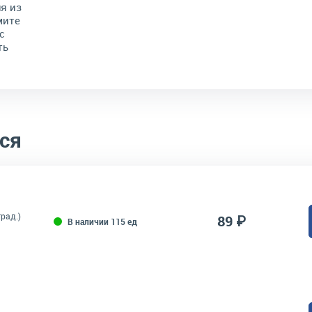
я из
мите
с
ть
ся
град.)
89 ₽
В наличии 115 ед