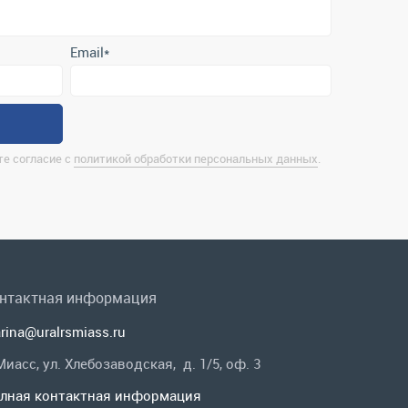
е согласие с
политикой обработки персональных данных
.
нтактная информация
rina@uralrsmiass.ru
 Миасс, ул. Хлебозаводская, д. 1/5, оф. 3
лная контактная информация
 в соц.сетях