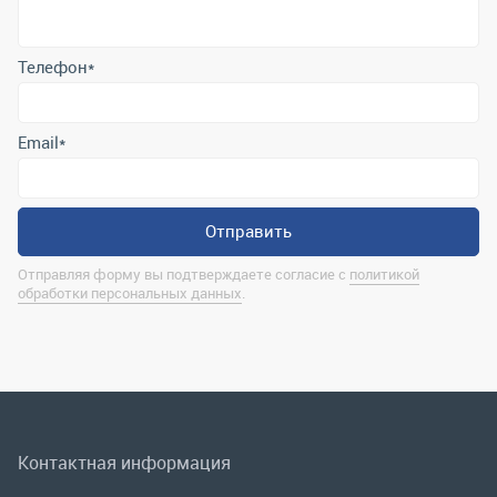
Отправить
Отправляя форму вы подтверждаете согласие с
политикой
обработки персональных данных
.
Контактная информация
marina@uralrsmiass.ru
г. Миасс, ул. Хлебозаводская, д. 1/5, оф. 3
Полная контактная информация
Мы в соц.сетях