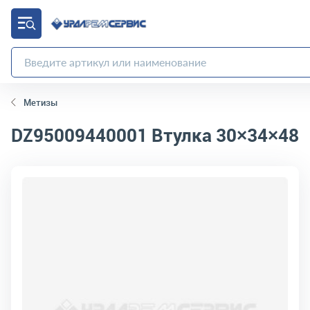
Метизы
DZ95009440001
Втулка 30×34×48
код товара:
11346