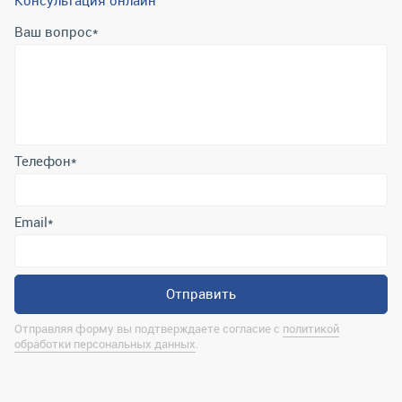
Консультация онлайн
Ваш вопрос
*
Телефон
*
Email
*
Отправить
Отправляя форму вы подтверждаете согласие с
политикой
обработки персональных данных
.
Контактная информация
marina@uralrsmiass.ru
г. Миасс, ул. Хлебозаводская, д. 1/5, оф. 3