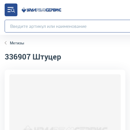
Метизы
336907
Штуцер
код товара:
2036