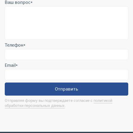
Ваш вопрос
*
Телефон
*
Email
*
Отправить
Отправляя форму вы подтверждаете согласие с
политикой
обработки персональных данных
.
Контактная информация
marina@uralrsmiass.ru
г. Миасс, ул. Хлебозаводская, д. 1/5, оф. 3
Полная контактная информация