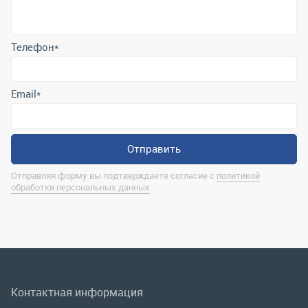
Отправить
Отправляя форму вы подтверждаете согласие с
политикой
обработки персональных данных
.
Контактная информация
marina@uralrsmiass.ru
г. Миасс, ул. Хлебозаводская, д. 1/5, оф. 3
Полная контактная информация
Мы в соц.сетях