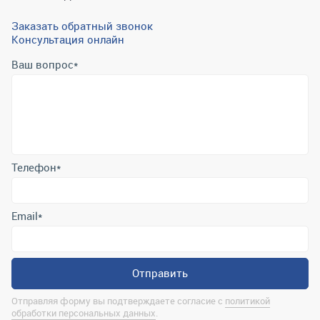
Заказать обратный звонок
Консультация онлайн
Ваш вопрос
*
Телефон
*
Email
*
Отправить
Отправляя форму вы подтверждаете согласие с
политикой
обработки персональных данных
.
Контактная информация
marina@uralrsmiass.ru