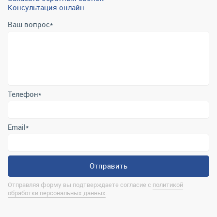
Консультация онлайн
Ваш вопрос
*
Телефон
*
Email
*
Отправить
Отправляя форму вы подтверждаете согласие с
политикой
обработки персональных данных
.
Контактная информация
marina@uralrsmiass.ru
г. Миасс, ул. Хлебозаводская, д. 1/5, оф. 3