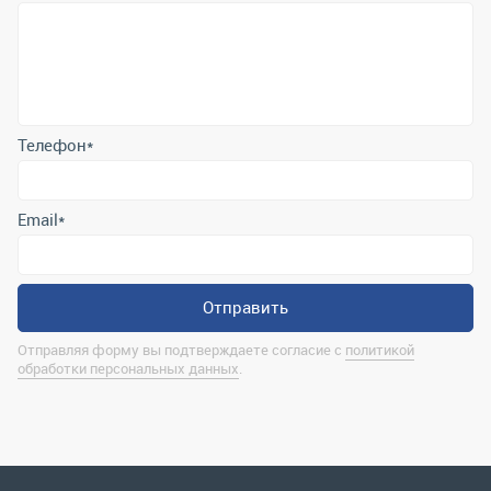
Телефон
*
Email
*
Отправить
Отправляя форму вы подтверждаете согласие с
политикой
обработки персональных данных
.
Контактная информация
marina@uralrsmiass.ru
г. Миасс, ул. Хлебозаводская, д. 1/5, оф. 3
Полная контактная информация