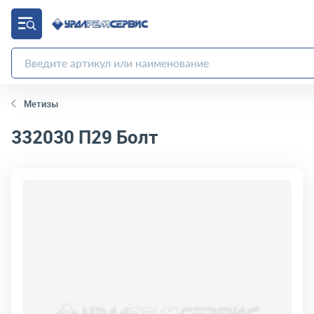
Метизы
332030 П29
Болт
код товара:
2075