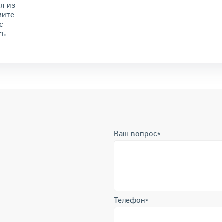
я из
мите
с
ть
Ваш вопрос
*
Телефон
*
Отправить
Отправляя форму вы подтверждает