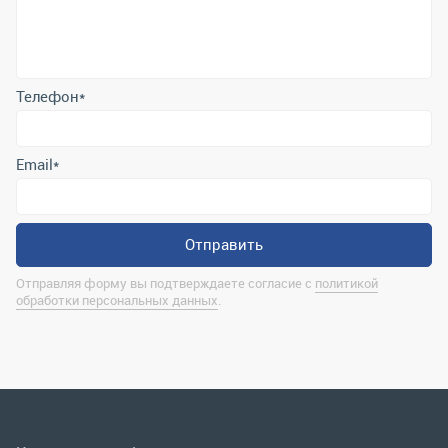
Email
*
Отправить
Отправляя форму вы подтверждаете согласие с
политикой
обработки персональных данных
.
Контактная информация
marina@uralrsmiass.ru
г. Миасс, ул. Хлебозаводская, д. 1/5, оф. 3
Полная контактная информация
Мы в соц.сетях