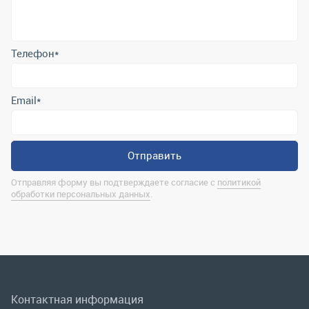
Отправить
Отправляя форму вы подтверждаете согласие с
политикой
обработки персональных данных
.
Контактная информация
marina@uralrsmiass.ru
г. Миасс, ул. Хлебозаводская, д. 1/5, оф. 3
Полная контактная информация
Мы в соц.сетях